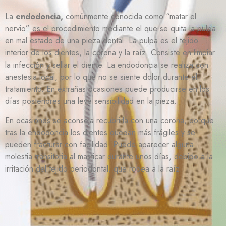
La
endodoncia,
comúnmente conocida como “matar el
nervio” es el procedimiento mediante el que se quita la pulpa
en mal estado de una pieza dental. La pulpa es el tejido
interior de los dientes, la corona y la raíz. Consiste en limpiar
la infección y sellar el diente. La endodoncia se realiza con
anestesia local, por lo que no se siente dolor durante el
tratamiento. En extrañas ocasiones puede producirse en los
días posteriores una leve sensibilidad en la pieza.
En ocasiones se aconseja recubrirla con una corona, porque
tras la endodoncia los dientes quedan más frágiles y se
pueden fracturar con facilidad. Puede aparecer alguna
molestia transitoria al masticar durante unos días, debido a la
irritación del tejido periodontal, que rodea a la raíz.